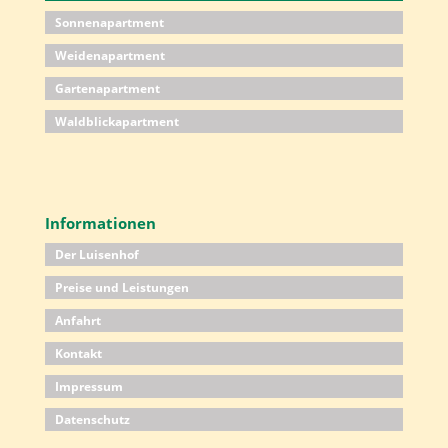
Sonnenapartment
Weidenapartment
Gartenapartment
Waldblickapartment
Informationen
Der Luisenhof
Preise und Leistungen
Anfahrt
Kontakt
Impressum
Datenschutz